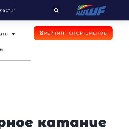
ласти"
РЕЙТИНГ СПОРТСМЕНОВ
аты
ты
урное катание