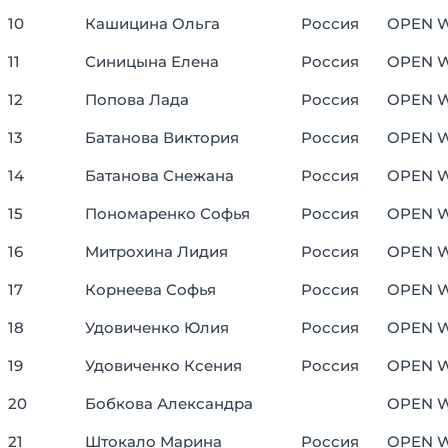
10
Кашицина Ольга
Россия
OPEN 
11
Синицына Елена
Россия
OPEN 
12
Попова Лада
Россия
OPEN 
13
Батанова Виктория
Россия
OPEN 
14
Батанова Снежана
Россия
OPEN 
15
Пономаренко Софья
Россия
OPEN 
16
Митрохина Лидия
Россия
OPEN 
17
Корнеева Софья
Россия
OPEN 
18
Удовиченко Юлия
Россия
OPEN 
19
Удовиченко Ксения
Россия
OPEN 
20
Бобкова Александра
OPEN 
21
Штокало Марина
Россия
OPEN 