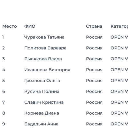
Место
ФИО
Страна
Категор
Место
ФИО
Страна
Категор
1
Чуракова Татьяна
Россия
OPEN 
2
Политова Варвара
Россия
OPEN 
3
Рылякова Влада
Россия
OPEN 
4
Ивашнева Виктория
Россия
OPEN 
5
Грознова Ольга
Россия
OPEN 
6
Русина Полина
Россия
OPEN 
7
Славич Кристина
Россия
OPEN 
8
Корнева Диана
Россия
OPEN 
9
Бадальян Анна
Россия
OPEN 