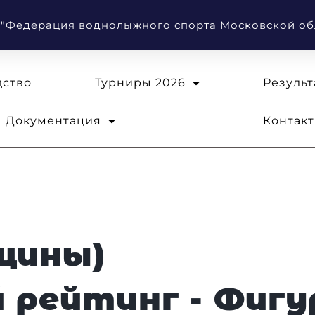
 "Федерация воднолыжного спорта Московской об
дство
Турниры 2026
Результ
Документация
Контак
щины)
 рейтинг - Фиг