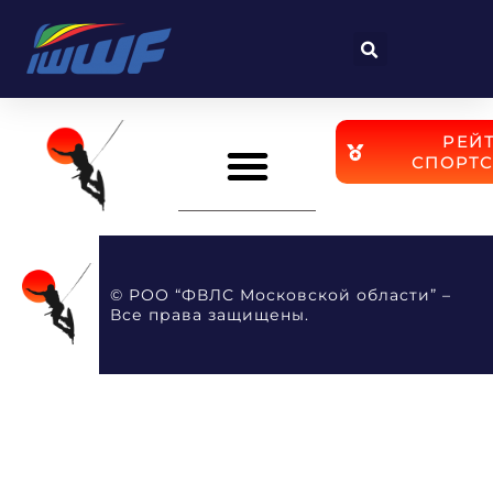
Перейти
к
содержимому
РЕЙ
СПОРТ
© РОО “ФВЛС Московской области” –
Все права защищены.